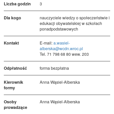
Liczba godzin
3
Dla kogo
nauczyciele wiedzy o społeczeństwie i
edukacji obywatelskiej w szkołach
ponadpodstawowych
Kontakt
E-mail:
a.wasiel-
alberska@wcdn.wroc.pl
Tel. 71 798 68 80 wew. 203
Odpłatność
forma bezpłatna
Kierownik
Anna Wąsiel-Alberska
formy
Osoby
Anna Wąsiel-Alberska
prowadzące