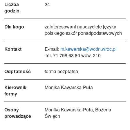
Liczba
24
godzin
Dla kogo
zainteresowani nauczyciele języka
polskiego szkół ponadpodstawowych
Kontakt
E-mail:
m.kawarska@wcdn.wroc.pl
Tel. 71 798 68 80 wew. 210
Odpłatność
forma bezpłatna
Kierownik
Monika Kawarska-Puła
formy
Osoby
Monika Kawarska-Puła, Bożena
prowadzące
Święch