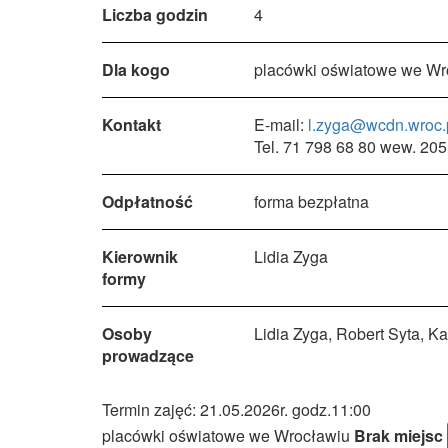
Liczba godzin
4
Dla kogo
placówki oświatowe we Wr
Kontakt
E-mail:
l.zyga@wcdn.wroc.
Tel. 71 798 68 80 wew. 205
Odpłatność
forma bezpłatna
Kierownik
Lidia Zyga
formy
Osoby
Lidia Zyga, Robert Syta, K
prowadzące
Termin zajęć: 21.05.2026r. godz.11:00
placówki oświatowe we Wrocławiu
Brak miejsc