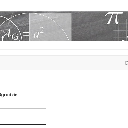
D
Ogrodzie