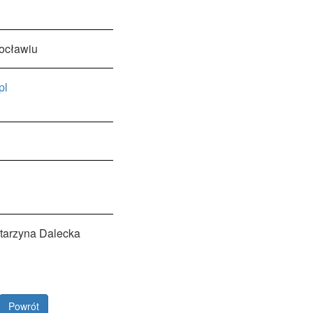
ocławiu
pl
atarzyna Dalecka
Powrót