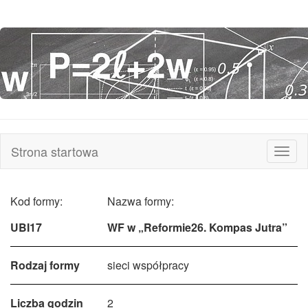
Strona startowa
Rozw
nawi
Kod formy:
Nazwa formy:
UBI17
WF w „Reformie26. Kompas Jutra”
Rodzaj formy
sieci współpracy
Liczba godzin
2