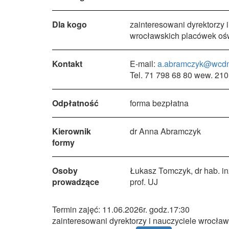
Dla kogo
zainteresowani dyrektorzy 
wrocławskich placówek oś
Kontakt
E-mail:
a.abramczyk@wcdn
Tel. 71 798 68 80 wew. 210
Odpłatność
forma bezpłatna
Kierownik
dr Anna Abramczyk
formy
Osoby
Łukasz Tomczyk, dr hab. i
prowadzące
prof. UJ
Termin zajęć: 11.06.2026r. godz.17:30
zainteresowani dyrektorzy i nauczyciele wrocł