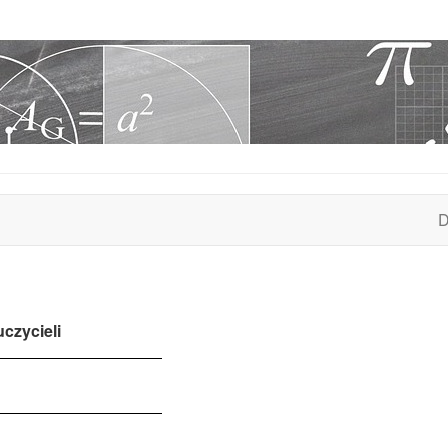
D
czycieli