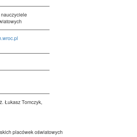
i nauczyciele
wiatowych
.wroc.pl
nż. Łukasz Tomczyk,
awskich placówek oświatowych