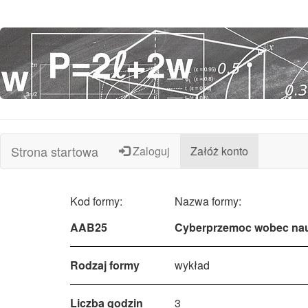
Strona startowa
Zaloguj
Załóż konto
Kod formy:
Nazwa formy:
AAB25
Cyberprzemoc wobec nau
Rodzaj formy
wykład
Liczba godzin
3